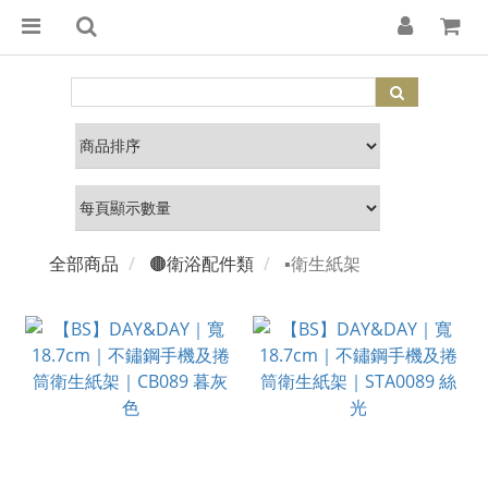
全部商品
🟤衛浴配件類
▪️衛生紙架