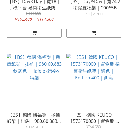
【BS】Day&Day｜寬18｜
【BS】Day&Day｜寬24.2
手機平台 捲筒衛生紙架｜
｜衛浴置物架｜C0065BK
C0039BK｜304不鏽鋼｜黑
NT$4,800
黑色｜日日家居生活精品
NT$2,200
NT$2,400 ~ NT$4,300
色
【BS】德國 海福樂｜捲筒
【BS】德國 KEUCO｜
紙架｜掛鉤｜980.60.883｜
11573170000｜置物盤 捲
鈦灰色｜Hafele 衛浴收納
筒衛生紙架｜鉻色｜
NT$6,580
NT$1,450