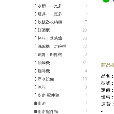
💧水槽........更多
💧爐具........更多
💧炊飯器收納櫃
7
💧紅酒櫃
29
💧烤箱｜蒸烤爐
30
💧洗碗機｜烘碗機
22
💧鐵胃｜廚餘機
2
💧油煙機
31
商品
💧咖啡機
4
品名
💧淨水設備
13
型號
💧冰箱
3
定價：
💧廚房 配件類
優惠
運費
🟤衛浴
▪️
🟤衛浴配件類