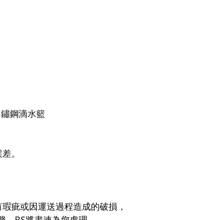
不鏽鋼滴水籃
誤差。
有瑕疵或因運送過程造成的破損，
聯繫，BS將盡速為您處理。