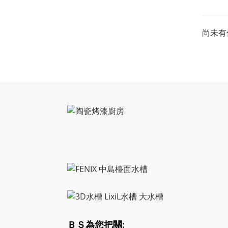
尚未有
ＢＳ為您把關: