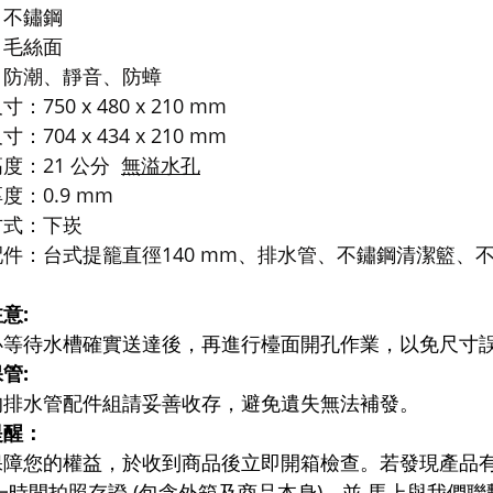
：不鏽鋼
：毛絲面
：防潮、靜音、防蟑
：750 x 480 x 210 mm
：704 x 434 x 210 mm
度：21 公分
無溢水孔
度：0.9 mm
方式：下崁
配件：台式
提籠直徑140 mm、排水管、不鏽鋼清潔籃、
意:
必等待水槽確實送達後，再進行檯面開孔作業，以免尺寸
管:
的排水管配件組請妥善收存，避免遺失無法補發。
提醒：
保障您的權益，於收到商品後立即開箱檢查。若發現產品
一時間拍照存證 (包含外箱及商品本身)，並 馬上與我們