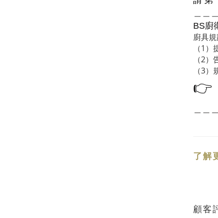
＿＿
廚
BS
廚具規
（1）
（2）
（3）
👉
＿＿
了解
顧客