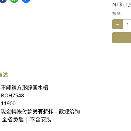
NT$11,
數量
描述
：
不鏽鋼方形靜音水槽
：
BOH7548
11900
：
現金轉帳付款
另有折扣
，歡迎洽詢
：全省免運｜不含安裝