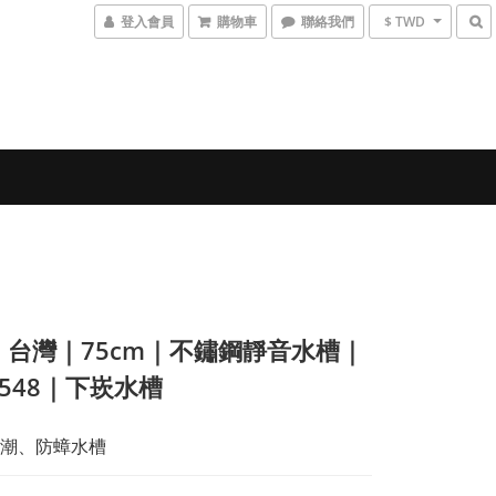
登入會員
購物車
聯絡我們
$ TWD
】台灣｜75cm｜不鏽鋼靜音水槽｜
7548｜下崁水槽
潮、防蟑水槽