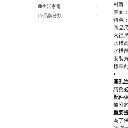
材質
🟤生活家電
表面
👉品牌分類
特色
商品尺寸
內徑尺寸
水槽高
水槽厚
安裝
標準
▪️
開孔注
請務
配件保
隨附
重要
為了
請 第