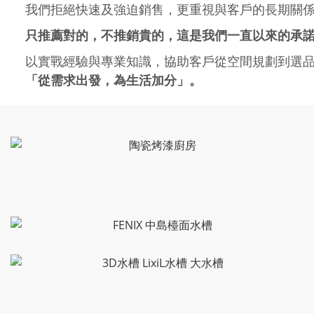
我們拒絕快速及強迫銷售，更重視與客戶的長期關
只推薦對的，不推銷貴的，這是我們一直以來的承
以實戰經驗與專業知識，協助客戶從空間規劃到選
「從需求出發，為生活加分」。
支付方式：轉賬 / 匯款 / 門市現金支付款 / 網站刷卡
LINE ID
@uox5677b
👉
（
詢問、報價
、
查貨、訂購...
請直接加 LINE ）
真人回覆 不強迫推銷請放心
門市：台北市中山區建國北路2段65號
門市營業時間：
週一到週五09:00-20:00