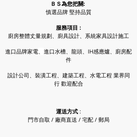
ＢＳ為您把關:
午休12:00-13:30
慎選品牌 堅持品質
週六11:00-17:00
(週六採預約制)
服務項目 :
營業人名稱：賴瀅如  
統一編號：76347164
廚房整體丈量規劃、廚具設計、系統家具設計施工
進口品牌家電
、
進口水槽、龍頭、IH感應爐、廚房配
件
設計公司、裝潢工程、建築工程、水電工程 業界同
行 歡迎配合
運送方式
:
門市自取 / 廠商直送 / 宅配 / 郵局