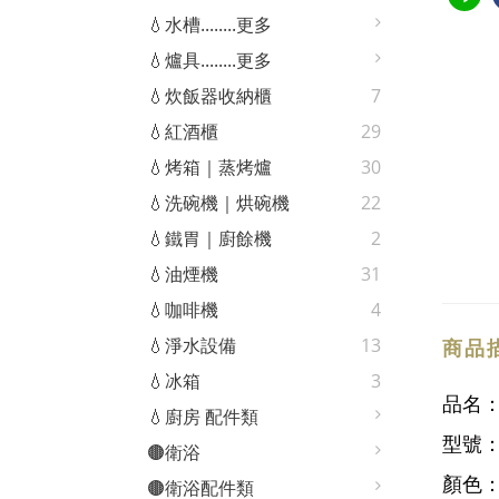
💧水槽........更多
💧爐具........更多
💧炊飯器收納櫃
7
💧紅酒櫃
29
💧烤箱｜蒸烤爐
30
💧洗碗機｜烘碗機
22
💧鐵胃｜廚餘機
2
💧油煙機
31
💧咖啡機
4
💧淨水設備
13
商品
💧冰箱
3
品名
💧廚房 配件類
型號
🟤衛浴
顏色
🟤衛浴配件類