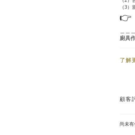
（2）
（3）
👉
＿＿
廚具
了解
顧客
尚未有