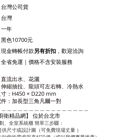
：台灣公司貨
：台灣
：一年
黑色10700元
：
現金轉帳付款
另有折扣
，歡迎洽詢
：全省免運｜
價格不含安裝服務
：直流出水、花灑
：伸縮抽拉、龍頭可左右轉、冷熱水
尺寸：
H450 × D220 mm
配件：加長型三角凡爾一對
＿＿＿＿＿＿＿＿＿＿＿＿＿＿＿＿＿
 廚衛精品網】 位於台北市
劃、全室系統櫃 簡單三步驟：
提供尺寸或設計圖（可免費現場丈量 ）