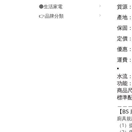
貨源
🟤生活家電
👉品牌分類
產地
保固
定價：
優惠
運費
▪️
水流
功能
商品
標準
＿＿
【BS
廚具規
（1）