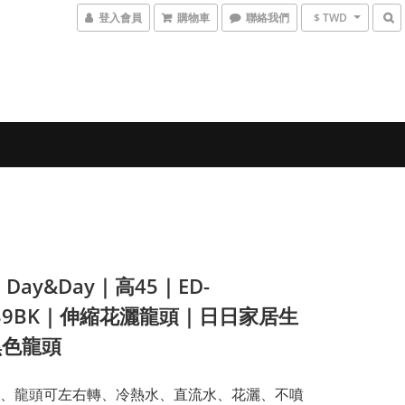
登入會員
購物車
聯絡我們
$ TWD
Day&Day｜高45｜ED-
339BK｜伸縮花灑龍頭｜日日家居生
黑色龍頭
、龍頭可左右轉、冷熱水、直流水、花灑、不噴