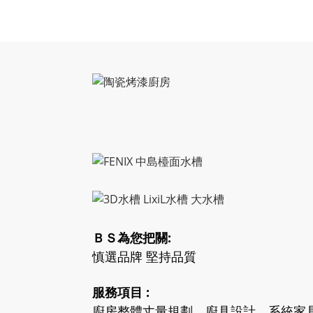
ＢＳ為您把關:
慎選品牌 堅持品質
服務項目 :
廚房整體丈量規劃、廚具設計、系統家