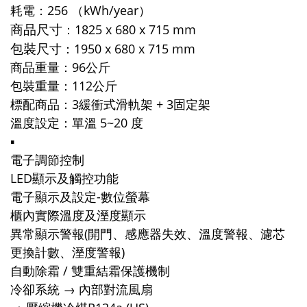
耗電：256 （kWh/year）
商品尺寸
：
1825 x 680 x 715 mm
包裝尺
寸：
1950 x 680 x 715 mm
商品重量：96公斤
包裝重量：112公斤
標配商品：
3緩衝式滑軌架 + 3固定架
溫度設定：單溫
5~20 度
▪️
電子調節控制
LED顯示及觸控功能
電子顯示及設定-數位螢幕
櫃內實際溫度及溼度顯示
異常顯示警報(開門、感應器失效、溫度警報、濾芯
更換計數、溼度警報)
自動除霜 / 雙重結霜保護機制
冷卻系統 → 內部對流風扇