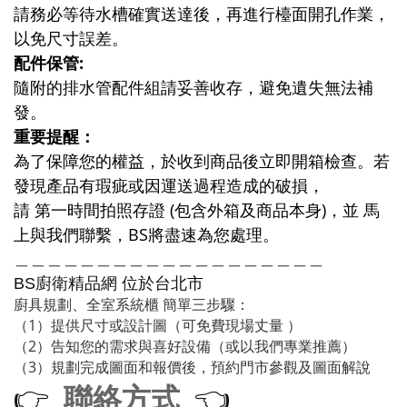
請務必等待水槽確實送達後，再進行檯面開孔作業，
以免尺寸誤差。
配件保管:
隨附的排水管配件組請妥善收存，避免遺失無法補
發。
重要提醒：
為了保障您的權益，於收到商品後立即開箱檢查。若
發現產品有瑕疵或因運送過程造成的破損，
請 第一時間拍照存證 (包含外箱及商品本身)，並 馬
上與我們聯繫，BS將盡速為您處理。
＿＿＿＿＿＿＿＿＿＿＿＿＿＿＿＿＿＿＿
廚衛精品網
BS
位於台北市
廚具規劃、全室系統櫃 簡單三步驟：
（1）提供尺寸或設計圖（可免費現場丈量 ）
（2）告知您的需求與喜好設備（或以我們專業推薦）
（3）規劃完成圖面和報價後，預約門市參觀及圖面解說
聯絡方式
👉
👈