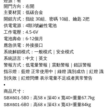
燈源：有
開門方向：右開
主要材質：
低碳合金
開鎖方式：
指紋 30組、
密碼 10組、
鑰匙 2把
供電電源：4顆3號鹼性電池
工作電壓：4.5-6V
電池壽命：6-12個月
應急供電：外接接口
系統解鎖模式：
一般模式｜安全模式
系統語言：
中文｜英文
警報方式：低電量警報｜震動警報｜錯誤警報
指示燈：藍燈 正常使用中｜綠燈 識別成功｜紅燈 識
別失敗｜紅燈閃爍 表示電量不足或者異常警告
▪️
商品尺寸：
5B0：高
58 x 深40 x 寬40=重量67.7kg
SBX601-
6B0：高
68 x 深43 x 寬43=重量84kg
SBX601-