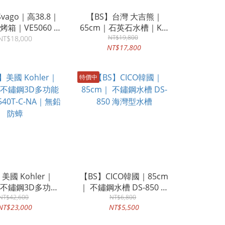
vago｜高38.8｜
【BS】台灣 大吉熊｜
箱｜VE5060 銀
65cm｜石英石水槽｜KL-
VE5070 黑色
Q765-B｜KL-Q7065-G｜
NT$19,800
NT$18,000
NT$17,800
KL-Q7065-O
特價中
美國 Kohler｜
【BS】CICO韓國｜85cm
｜不鏽鋼3D多功能
｜ 不鏽鋼水槽 DS-850 海
40T-C-NA｜無鉛
NT$42,600
灣型水槽
NT$6,800
NT$23,000
NT$5,500
防蟑