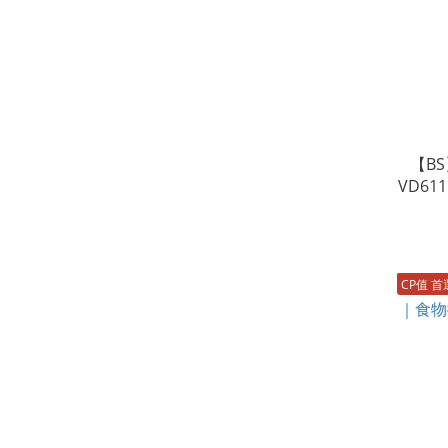
【BS
VD6
CP值 首