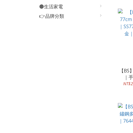
🟤生活家電
👉品牌分類
【BS】
｜手
SS7
NT$2
｜