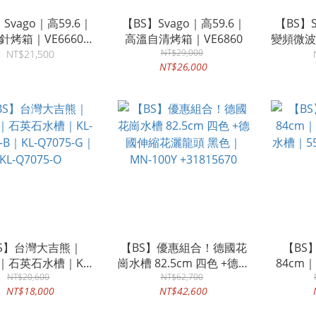
Svago｜高59.6｜
【BS】Svago｜高59.6｜
【BS】S
針烤箱｜VE6660｜
高溫自清烤箱｜VE6860
變頻微波烤
崁入式
NT$29,000
色｜
NT$21,500
NT$26,000
S】台灣大吉熊｜
【BS】優惠組合！德國花
【BS】
m｜石英石水槽｜KL-
崗水槽 82.5cm 四色 +德國
84cm
-B｜KL-Q7075-G｜
NT$20,600
伸縮花灑龍頭 黑色｜MN-
NT$62,700
水槽｜55
NT$18,000
NT$42,600
KL-Q7075-O
100Y +31815670