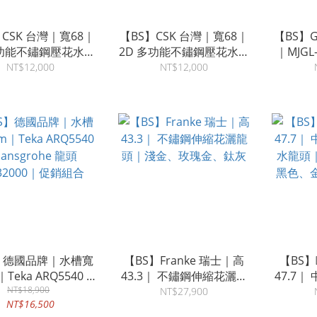
】CSK 台灣｜寬68｜
【BS】CSK 台灣｜寬68｜
【BS】Ge
多功能不鏽鋼壓花水槽
2D 多功能不鏽鋼壓花水槽
｜MJG
848G｜灰色 靜音水
｜C6848｜不鏽鋼色 靜音
NT$12,000
NT$12,000
槽
水槽
】德國品牌｜水槽寬
【BS】Franke 瑞士｜高
【BS】
｜Teka ARQ5540 +
43.3｜ 不鏽鋼伸縮花灑龍
47.7
ansgrohe 龍頭
NT$18,900
頭｜淺金、玫瑰金、鈦灰
水龍頭｜S
NT$27,900
NT$16,500
832000｜促銷組合
黑色、