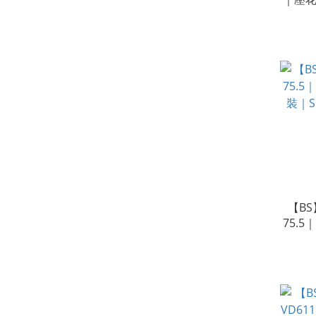
Sgna
【BS
75.
裝｜S