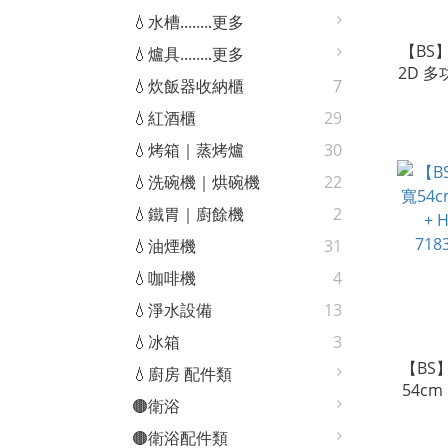
💧水槽........更多
【BS
💧爐具........更多
2D 
💧炊飯器收納櫃
7
｜C6
💧紅酒櫃
29
💧烤箱｜蒸烤爐
30
💧洗碗機｜烘碗機
22
💧鐵胃｜廚餘機
2
💧油煙機
31
💧咖啡機
4
💧淨水設備
13
💧冰箱
3
【BS
💧廚房 配件類
54cm
🟤衛浴
H
71
🟤衛浴配件類