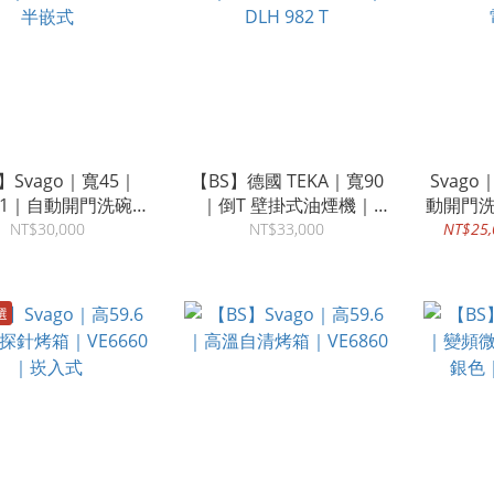
】Svago｜寬45｜
【BS】德國 TEKA｜寬90
Svag
111｜自動開門洗碗機
｜倒T 壁掛式油煙機｜
動開門洗
半嵌式
DLH 982 T
NT$30,000
NT$33,000
NT$25,
選