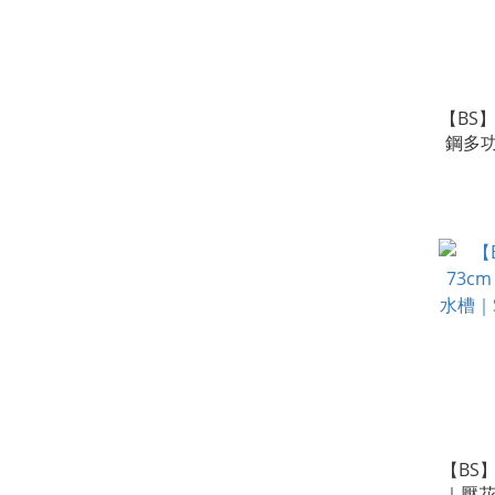
【BS】
鋼多
764
【BS】
｜壓花