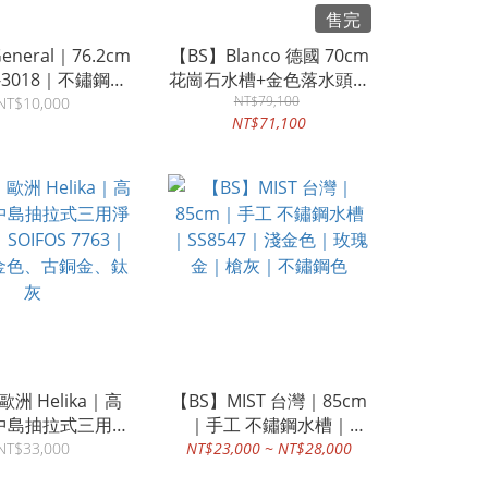
售完
neral｜76.2cm
【BS】Blanco 德國 70cm
L-3018｜不鏽鋼水
花崗石水槽+金色落水頭組
槽 下崁
+ Franke 不鏽鋼伸縮花灑
NT$79,100
NT$10,000
NT$71,100
龍頭 + Franke 不鏽鋼給皂
器 金色廚房
歐洲 Helika｜高
【BS】MIST 台灣｜85cm
｜ 中島抽拉式三用淨
｜手工 不鏽鋼水槽｜
OIFOS 7763｜
SS8547｜淺金色｜玫瑰金
NT$33,000
NT$23,000 ~ NT$28,000
金色、古銅金、鈦
｜槍灰｜不鏽鋼色