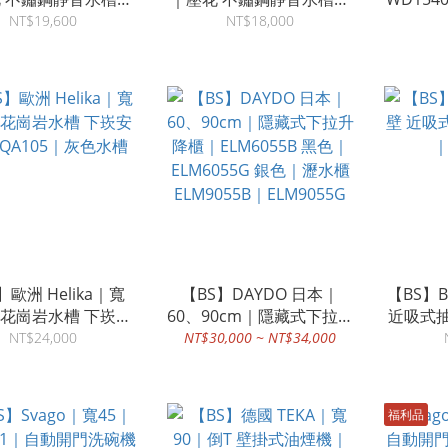
ture-730 下崁安裝
signature-640 下崁安裝
NT$19,600
NT$18,000
】歐洲 Helika｜寬
【BS】DAYDO 日本｜
【BS】B
5｜花崗岩水槽 下崁安
60、90cm｜隱藏式下拉升
近吸式抽
QA105｜灰色水槽
降櫃｜ELM6055B 黑色｜
NT$24,000
NT$30,000 ~ NT$34,000
ELM6055G 銀色｜瀝水櫃
ELM9055B｜ELM9055G
福利品