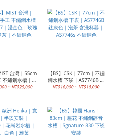
灰
IST 台灣｜55cm
【BS】CSK｜77cm｜不鏽
工 不鏽鋼水槽｜
鋼水槽 下崁｜AS7746B 鈦
47｜淺金色｜玫瑰金
灰色｜泡茶 含洗杯器｜
000 ~ NT$25,000
NT$16,000 ~ NT$18,000
灰｜不鏽鋼色
AS7746s 不鏽鋼色