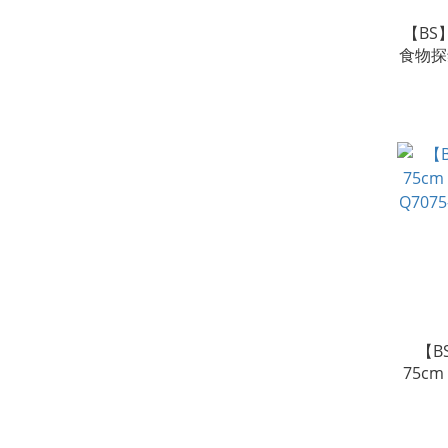
【BS】
食物探
【B
75c
Q7075