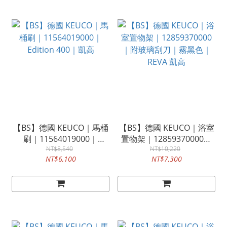
【BS】德國 KEUCO｜馬桶
【BS】德國 KEUCO｜浴室
刷｜11564019000｜
置物架｜12859370000｜
Edition 400｜凱高
NT$8,540
附玻璃刮刀｜霧黑色｜
NT$10,220
NT$6,100
NT$7,300
REVA 凱高