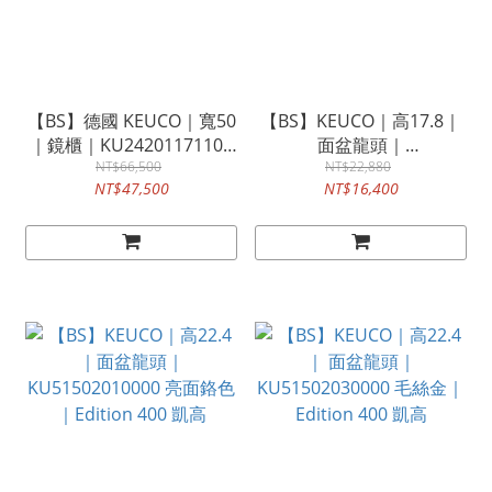
【BS】德國 KEUCO｜寬50
【BS】KEUCO｜高17.8｜
｜鏡櫃｜KU24201171101
面盆龍頭｜
｜Royal Reflex.2 凱高
NT$66,500
KU59502371000 黑色｜凱
NT$22,880
NT$47,500
NT$16,400
高 拉桿款