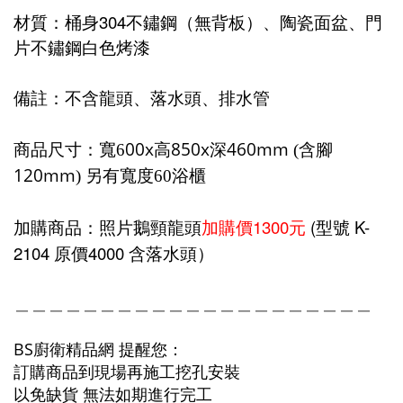
304
材質：桶身
不鏽鋼（無背板）、陶瓷面盆、門
片不鏽鋼白色烤漆
備註：不含龍頭、落水頭、排水管
00x
850x
460mm
商品尺寸：寬6
高
深
(含腳
120mm
) 另有寬度60浴櫃
1300
(
K-
加購商品：照片鵝頸龍頭
加購價
元
型號
2104 原價4000
含落水頭）
＿＿＿＿＿＿＿＿＿＿＿＿＿＿＿＿＿＿＿＿＿
BS廚衛精品網 提醒您：
訂購商品到現場再施工挖孔安裝
以免缺貨 無法如期進行完工