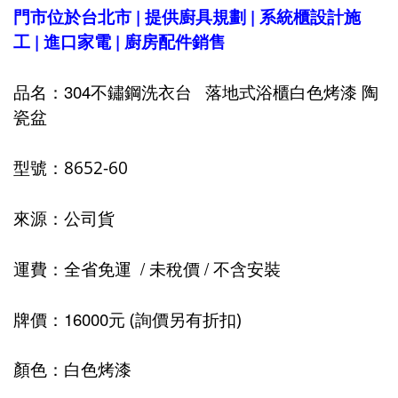
|
|
門市位於台北市
提供廚具規劃
系統櫃設計施
|
|
工
進口家電
廚房配件銷售
304
品名：
不鏽鋼洗衣台
落地式浴櫃白色烤漆 陶
瓷盆
8652-60
型號：
來源：公司貨
/
/
運費：全省免運
未稅價
不含安裝
16000
牌價：
元 (詢價另有折扣)
顏色：白色烤漆