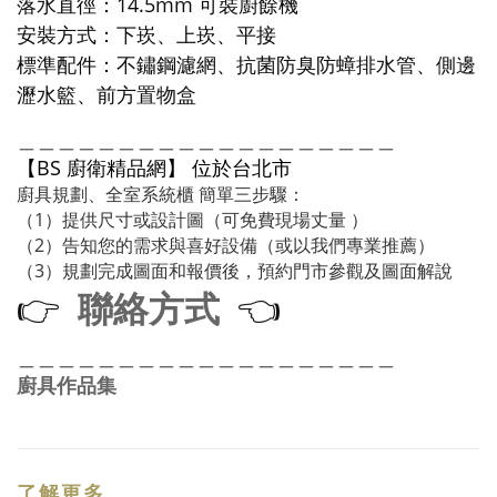
落水直徑：14.5mm 可裝廚餘機
安裝方式：下崁、上崁、平接
標準配件：不鏽鋼濾網、抗菌防臭防蟑排水管、側邊
瀝水籃、前方置物盒
＿＿＿＿＿＿＿＿＿＿＿＿＿＿＿＿＿＿＿
【BS 廚衛精品網】 位於台北市
廚具規劃、全室系統櫃 簡單三步驟：
（1）提供尺寸或設計圖（可免費現場丈量 ）
（2）告知您的需求與喜好設備（或以我們專業推薦）
（3）規劃完成圖面和報價後，預約門市參觀及圖面解說
聯絡方式
👉
👈
＿＿＿＿＿＿＿＿＿＿＿＿＿＿＿＿＿＿＿
廚具作品集
了解更多