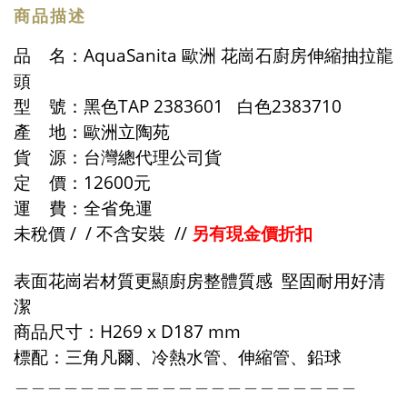
商品描述
品 名：AquaSanita 歐洲 花崗石廚房伸縮抽拉龍
頭
型 號：黑色TAP 2383601 白色2383710
產 地：歐洲立陶苑
貨 源：台灣總代理公司貨
定 價：12600元
運 費：全省免運
未稅價 / / 不含安裝 //
另有現金價折扣
表面花崗岩材質更顯廚房整體質感 堅固耐用好清
潔
商品尺寸：H269 x D187 mm
標配：三角凡爾、冷熱水管、伸縮管、鉛球
＿＿＿＿＿＿＿＿＿＿＿＿＿＿＿＿＿＿＿＿＿