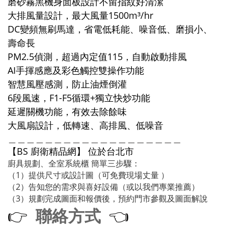
磨砂霧黑機身面板設計不留指紋好清潔
大排風量設計，最大風量1500m³/hr
DC變頻無刷馬達，省電低耗能、噪音低、磨損小、
壽命長
PM2.5偵測，超過內定值115，自動啟動排風
AI手揮感應及彩色觸控雙操作功能
智慧風壓感測，防止油煙倒灌
6段風速，F1-F5循環+獨立快炒功能
延遲關機功能，有效去除餘味
大風扇設計，低轉速、高排風、低噪音
＿＿＿＿＿＿＿＿＿＿＿＿＿＿＿＿＿＿＿
【BS 廚衛精品網】 位於台北市
廚具規劃、全室系統櫃 簡單三步驟：
（1）提供尺寸或設計圖（可免費現場丈量 ）
（2）告知您的需求與喜好設備（或以我們專業推薦）
（3）規劃完成圖面和報價後，預約門市參觀及圖面解說
聯絡方式
👉
👈