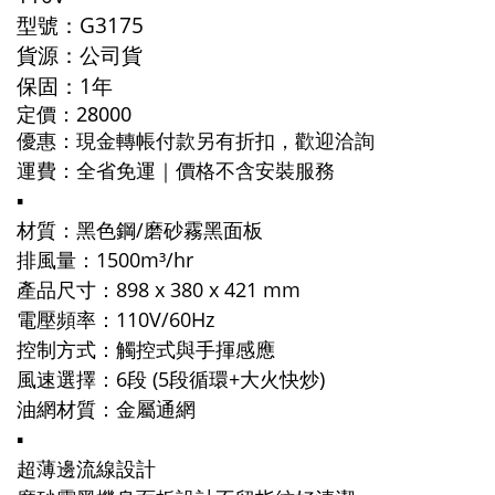
型號：
G3175
貨源：公司貨
保固：1年
定價：28000
優惠：
現金轉帳付款另有折扣，歡迎洽詢
運費：全省免運｜
價格不含安裝服務
▪️
材質：黑色鋼/磨砂霧黑面板
排風量：1500m³/hr
產品尺寸：898 x 380 x 421 mm
電壓頻率：110V/60Hz
控制方式：觸控式與手揮感應
風速選擇：6段 (5段循環+大火快炒)
油網材質：金屬通網
▪️
超薄邊流線設計