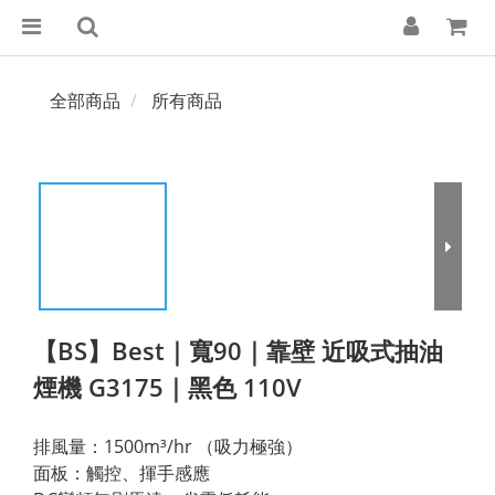
全部商品
所有商品
【BS】Best｜寬90｜靠壁 近吸式抽油
煙機 G3175｜黑色 110V
排風量：1500m³/hr （吸力極強）
面板：觸控、揮手感應