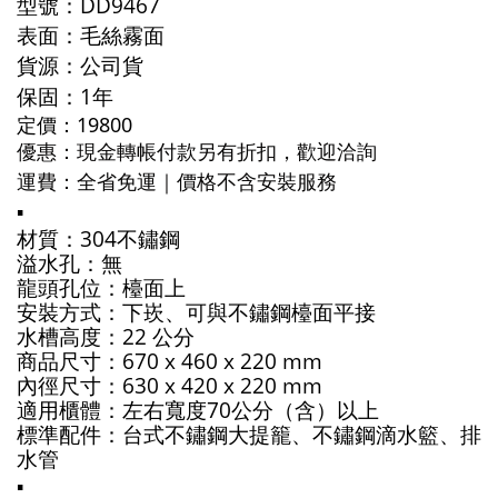
型號：DD9467
表面：毛絲霧面
貨源：公司貨
保固：1年
定價：19800
優惠：
現金轉帳付款另有折扣，歡迎洽詢
運費：全省免運｜
價格不含安裝服務
▪️
材質：304不鏽鋼
溢水孔：無
龍頭孔位：檯面上
安裝方式：下崁、可與不鏽鋼檯面平接
水槽高度：22 公分
商品尺寸：670 x 460 x 220 mm
內徑尺寸：630 x 420 x 220 mm
適用櫃體：左右寬度70公分（含）以上
標準配件：台式不鏽鋼大提籠、不鏽鋼滴水籃、排
水管
▪️