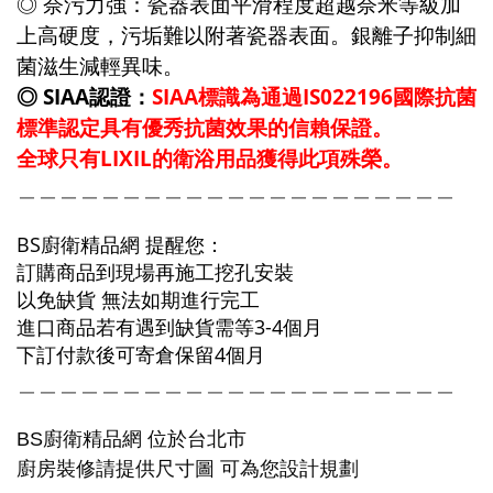
◎
奈污力強
：
瓷器表面平滑程度超越奈米等級加
上高硬度，污垢難以附著瓷器表面。
銀離子抑制細
菌滋生減輕異味。
◎
SIAA認證
：
SIAA標識為通過IS022196國際抗菌
標準認定具有優秀抗菌效果的信賴保證。
全球只有LIXIL的衛浴用品獲得此項殊榮
。
＿＿＿＿＿＿＿＿＿＿＿＿＿＿＿＿＿＿＿＿＿
BS廚衛精品網 提醒您：
訂購商品到現場再施工挖孔安裝
以免缺貨 無法如期進行完工
進口商品若有遇到缺貨需等3-4個月
下訂付款後可寄倉保留4個月
＿＿＿＿＿＿＿＿＿＿＿＿＿＿＿＿＿＿＿＿＿
廚衛精品網
BS
位於台北市
廚房裝修請提供尺寸圖
可為您設計規劃