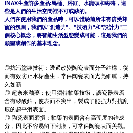
INAX
生產許多產品
:
馬桶、浴缸、水龍頭和磁磚，這
些是人們的生活空間裡不可或缺的。
人們在使用我們的產品時，可以體驗前所未有倍受尊
寵的氛圍，我們以
"
創造力
"
、
"
技術力
"
和
"
設計力
"
三
個核心概念，將智能生活型態變成可能，這是我們的
願望或創作的基本理念。
____________________________________
◎
抗污塗裝技術
：
透過改變陶瓷表面分子結構，從
而有效防止水垢產生，常保陶瓷表面光亮細膩，持
久如新。
◎
超奈米釉藥
：
使用獨特釉藥技術，讓瓷器表層
含有矽酸鋯，使表面不突出，製成了能強力對抗刮
痕的超平滑表面。
◎
陶瓷表面磨損
：
釉藥的表面含有高硬度的
鋯成
分，因此不容易留下刮痕，可常保陶瓷表面美觀
。