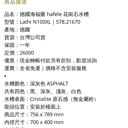
商品描述
品名：德國海福樂 hafele 花崗石水槽
型號：Lathi N100XL｜578.21670
產地：德國
貨源：台灣公司貨
保固：一年
定價：26000
優惠
：
現金轉帳付款另有折扣，歡迎洽詢
運費
：
全省免運｜
價格不含安裝服務
▪️
水槽顏色：深灰色 ASPHALT
共有四色：黑、深灰、淺灰、白色
水槽表面：Cristalite 原石感（無金屬粉）
龍頭位置：安裝於檯面上
商品尺寸：756 x 789 mm
內徑尺寸：700 x 400 mm