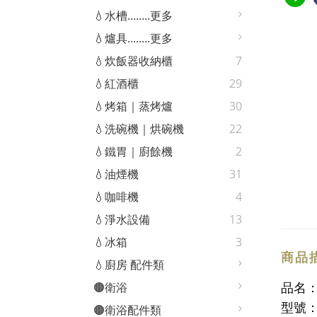
💧水槽........更多
💧爐具........更多
💧炊飯器收納櫃
7
💧紅酒櫃
29
💧烤箱｜蒸烤爐
30
💧洗碗機｜烘碗機
22
💧鐵胃｜廚餘機
2
💧油煙機
31
💧咖啡機
4
💧淨水設備
13
💧冰箱
3
商品
💧廚房 配件類
品名
🟤衛浴
型號：
🟤衛浴配件類