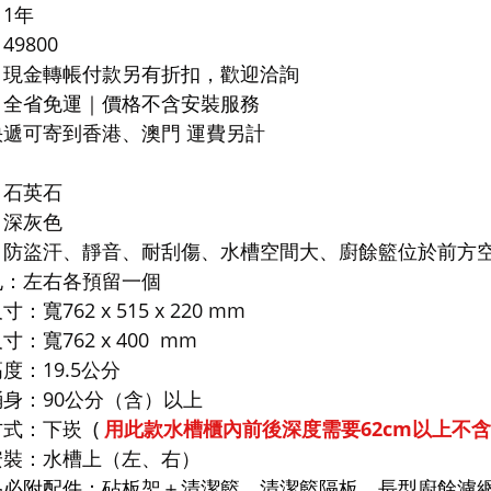
1年
49800
：
現金轉帳付款另有折扣，歡迎洽詢
：
全省免運｜
價格不含安裝服務
快遞可寄到香港、澳門 運費另計
：石英石
：深灰色
：防盜汗、靜音、耐刮傷、水槽空間大、廚餘籃位於前方
孔：左右各預留一個
：寬762 x 515 x 220 mm
寸：寬762 x 400 mm
度：19.5公分
身：90公分（含）以上
方式：下崁
(
用此款水槽櫃內前後深度需要62cm以上不
安裝：水槽上（左、右）
品必附配件：
砧板架＋清潔籃、
清潔籃隔板、
長型廚餘濾