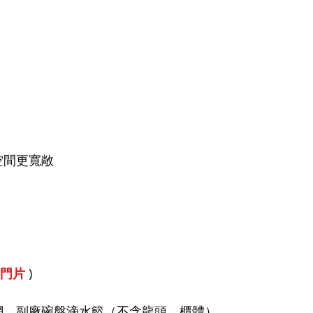
空間更寬敞
含門片
)
（不含龍頭、櫃體）
網、
副廠碗盤滴水籃