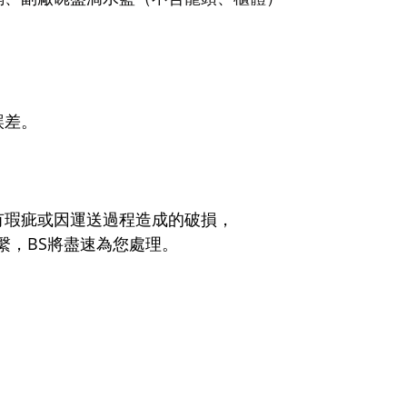
誤差。
有瑕疵或因運送過程造成的破損，
聯繫，BS將盡速為您處理。