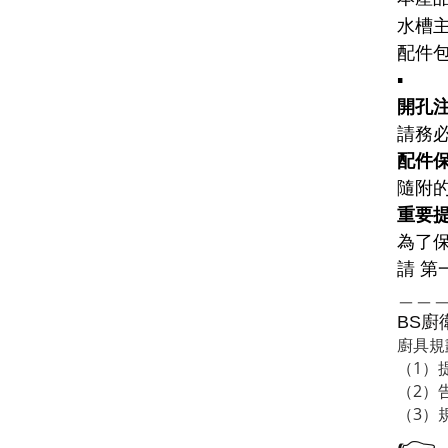
水槽主
配件
▪️
開孔注
請務
配件保
隨附
重要
為了
請 第
＿＿
廚
BS
廚具規
（1）
（2）
（3）