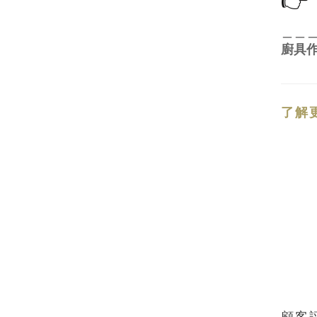
👉
＿＿
廚具
了解
顧客