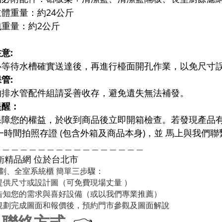
體重量：約24公斤
包重量：約2公斤
意:
必等待水槽確實送達後，再進行檯面開孔作業，以免尺寸
管:
的排水管配件組請妥善收存，避免遺失無法補發。
提醒：
保障您的權益，於收到商品後立即開箱檢查。若發現產品
一時間拍照存證 (包含外箱及商品本身)，並 馬上與我們
＿＿＿＿＿＿＿＿＿＿＿＿＿＿＿＿＿
衛精品網
位於台北市
劃、全室系統櫃 簡單三步驟：
提供尺寸或設計圖（可免費現場丈量 ）
告知您的需求與喜好設備（或以我們專業推薦）
規劃完成圖面和報價後，預約門市參觀及圖面解說
聯絡方式