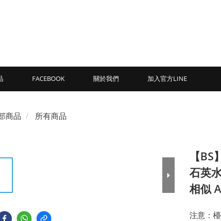
品
FACEBOOK
關於我們
加入官方LINE
部商品
所有商品
【BS】
石英水
相似 A
注意：檯