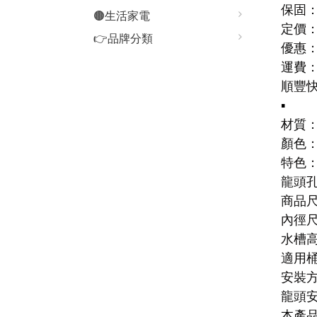
保固：
🟤生活家電
定價：
👉品牌分類
優惠
運費
順豐
▪️
材質
顏色
特色
龍頭
商品尺寸
內徑尺
水槽高
適用桶
安裝
龍頭
本產