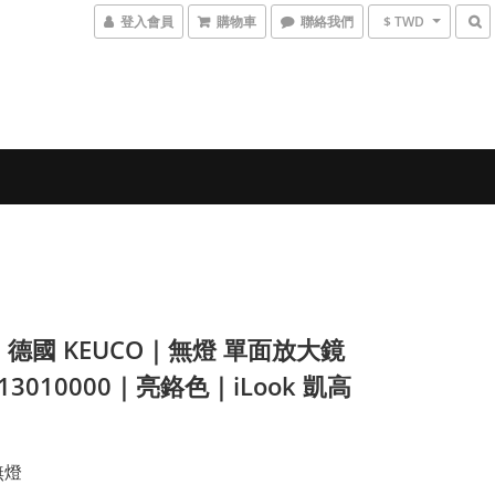
登入會員
購物車
聯絡我們
$ TWD
】德國 KEUCO｜無燈 單面放大鏡
13010000｜亮鉻色｜iLook 凱高
無燈