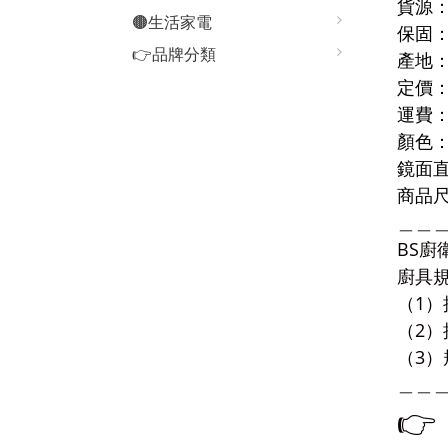
貨源：
🟤生活家電
保固
👉品牌分類
產地
定價：
運費
顏色
鏡面直
商品尺寸
＿＿
BS廚
廚具
（1）
（2
（3）
＿＿
👉