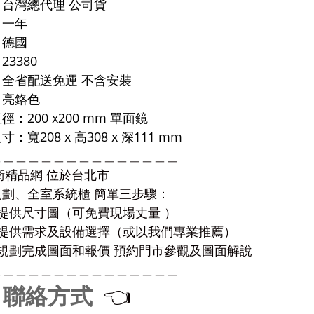
台灣總代理 公司貨
：一年
：德國
23380
：全省配送免運
不含安裝
：亮鉻色
徑：200 x200 mm 單面鏡
：寬208 x 高308 x 深111 mm
＿＿＿＿＿＿＿＿＿＿＿＿＿＿＿
衛精品網 位於台北市
規劃、全室系統櫃 簡單三步驟：
提供尺寸圖（可免費現場丈量 ）
）提供需求及設備選擇（或以我們專業推薦）
規劃完成圖面和報價 預約門
市參觀及圖面解說
＿＿＿＿＿＿＿＿＿＿＿＿＿＿＿
聯絡方式
👈