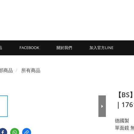
品
FACEBOOK
關於我們
加入官方LINE
部商品
所有商品
【BS
｜176
德國製
單面鏡 