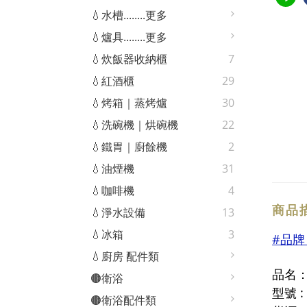
💧水槽........更多
💧爐具........更多
💧炊飯器收納櫃
7
💧紅酒櫃
29
💧烤箱｜蒸烤爐
30
💧洗碗機｜烘碗機
22
💧鐵胃｜廚餘機
2
💧油煙機
31
💧咖啡機
4
商品
💧淨水設備
13
💧冰箱
3
#品
💧廚房 配件類
品名
🟤衛浴
型號 :
🟤衛浴配件類