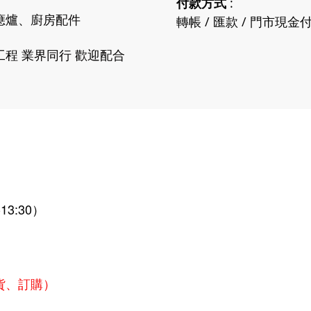
付款方式
:
應爐、廚房配件
轉帳 / 匯款 / 門市現金
程 業界同行 歡迎配合
13:30）
貨、訂購）