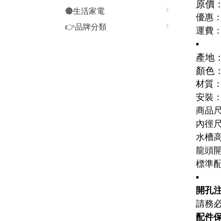
原價：
🟤生活家電
優惠
👉品牌分類
運費
▪️
產地
顏色
材質
安裝
商品尺寸
內徑尺寸
水槽高
龍頭
標準
▪️
開孔注
請務
配件保