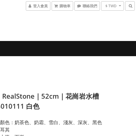
登入會員
購物車
聯絡我們
$ TWD
】RealStone｜52cm｜花崗岩水槽
6010111 白色
顏色：奶茶色、奶霜、雪白、淺灰、深灰、黑色
耳其