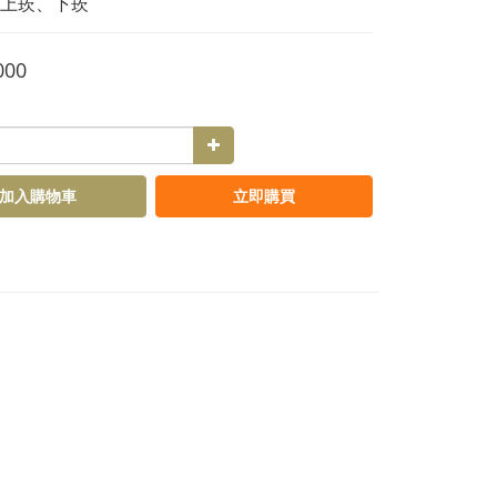
上崁、下崁
000
加入購物車
立即購買