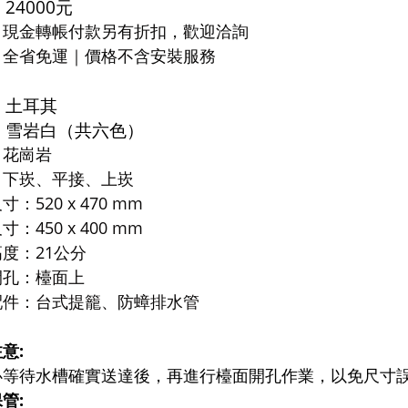
24000元
：
現金轉帳付款另有折扣，歡迎洽詢
：
全省免運｜
價格不含安裝服務
：土耳其
：雪岩白（共六色）
：花崗岩
：下崁、平接、上崁
：520 x 470 mm
：450 x 400 mm
度：21公分
開孔：檯面上
配件：台式提籠、防蟑排水管
意:
必等待水槽確實送達後，再進行檯面開孔作業，以免尺寸
管: