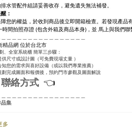
的排水管配件組請妥善收存，避免遺失無法補發。
提醒：
保障您的權益，於收到商品後立即開箱檢查。若發現產品
一時間拍照存證 (包含外箱及商品本身)，並 馬上與我們
＿＿＿＿＿＿＿＿＿＿＿＿＿＿＿＿＿
衛精品網
位於台北市
劃、全室系統櫃 簡單三步驟：
提供尺寸或設計圖（可免費現場丈量 ）
告知您的需求與喜好設備（或以我們專業推薦）
規劃完成圖面和報價後，預約門市參觀及圖面解說
聯絡方式
👈
＿＿＿＿＿＿＿＿＿＿＿＿＿＿＿＿＿
作品集
更多