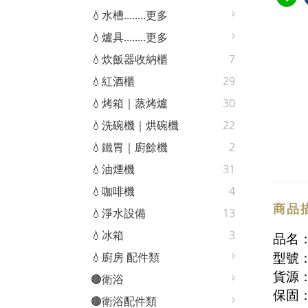
💧水槽........更多
💧爐具........更多
💧炊飯器收納櫃
7
💧紅酒櫃
29
💧烤箱｜蒸烤爐
30
💧洗碗機｜烘碗機
22
💧鐵胃｜廚餘機
2
💧油煙機
31
💧咖啡機
4
商品
💧淨水設備
13
💧冰箱
3
品名：
型號：
💧廚房 配件類
貨源
🟤衛浴
保固
🟤衛浴配件類