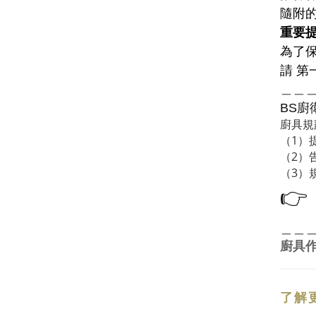
隨附
重要
為了
請 第
＿＿
廚
BS
廚具規
（1）
（2）
（3）
👉
＿＿
廚具
了解