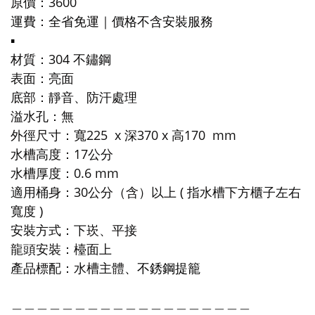
原價：3600
運費
：
全省免運｜
價格不含安裝服務
▪️
材質：304 不鏽鋼
表面：亮面
底部：靜音、防汗處理
溢水孔：無
外徑尺寸：寬225 x 深370 x 高170 mm
水槽高度：
17公
分
水槽厚度：0.6 mm
適用桶身：30公分（含）以上 ( 指水槽下方櫃子左右
寬度 )
安裝方式：下崁、平接
龍頭安裝：檯面上
產品標配：水槽主體
、不銹鋼提籠
＿＿＿＿＿＿＿＿＿＿＿＿＿＿＿＿＿＿＿